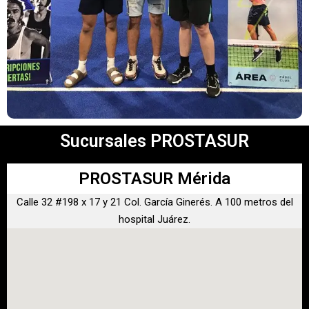
Sucursales PROSTASUR
PROSTASUR Mérida
Calle 32 #198 x 17 y 21 Col. García Ginerés. A 100 metros del
hospital Juárez.