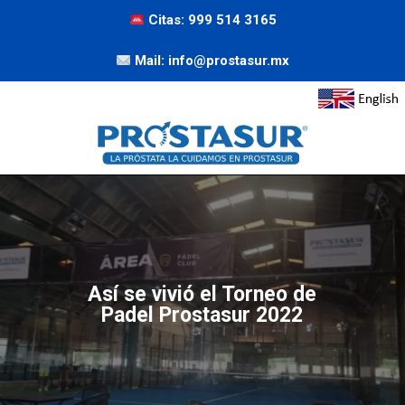
Citas: 999 514 3165
Mail: info@prostasur.mx
Así se vivió el Torneo de
Padel Prostasur 2022