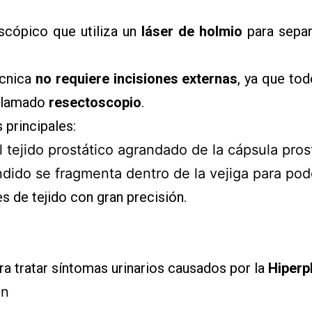
cópico que utiliza un
láser de holmio
para separ
écnica
no requiere incisiones externas
, ya que tod
 llamado
resectoscopio
.
 principales:
l tejido prostático agrandado de la cápsula pros
dido se fragmenta dentro de la vejiga para poder
s de tejido con gran precisión.
ra tratar síntomas urinarios causados por la
Hiperp
ón