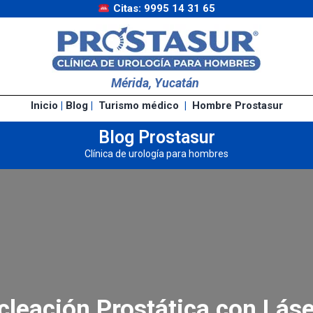
Citas: 9995 14 31 65
Mérida, Yucatán
Inicio
|
Blog
|
Turismo médico
|
Hombre Prostasur
Blog Prostasur
Clínica de urología para hombres
leación Prostática con Lás