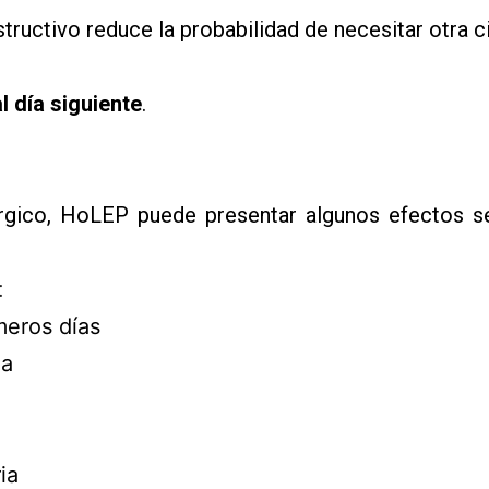
ructivo reduce la probabilidad de necesitar otra cir
al día siguiente
.
rgico, HoLEP puede presentar algunos efectos s
:
meros días
na
ia