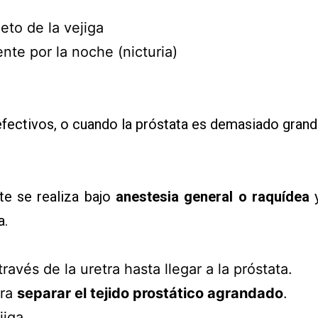
to de la vejiga
nte por la noche (nicturia)
ctivos, o cuando la próstata es demasiado grande, 
e se realiza bajo
anestesia general o raquídea
y
a.
avés de la uretra hasta llegar a la próstata.
ara
separar el tejido prostático agrandado
.
jiga.